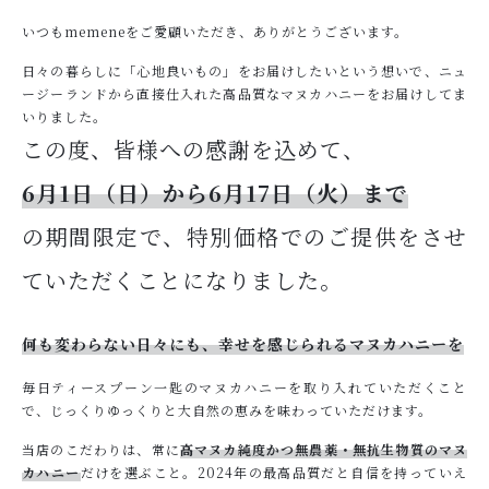
ショッピングガイド
いつもmemeneをご愛顧いただき、ありがとうございます。
CONTACT
日々の暮らしに「心地良いもの」をお届けしたいという想いで、ニュ
お問い合わせ
ージーランドから直接仕入れた高品質なマヌカハニーをお届けしてま
いりました。
OFFICIAL SITE
この度、皆様への感謝を込めて、
エムズコレクタブルズ
6月1日（日）から6月17日（火）まで
の期間限定で、特別価格でのご提供をさせ
ていただくことになりました。
何も変わらない日々にも、幸せを感じられるマヌカハニーを
毎日ティースプーン一匙のマヌカハニーを取り入れていただくこと
で、じっくりゆっくりと大自然の恵みを味わっていただけます。
当店のこだわりは、常に
高マヌカ純度かつ無農薬・無抗生物質のマヌ
カハニー
だけを選ぶこと。2024年の最高品質だと自信を持っていえ