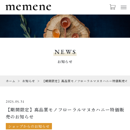
お気に入り
LOGIN
ABOUT US
memeneについて
NEWS
MANUKA HONEY
お知らせ
マヌカハニーについて
ホーム
お知らせ
【期間限定】高品質モノフローラルマヌカハニー特価販売の
PRODUCTS
商品ラインナップ
2025.05.31
NEWS
【期間限定】高品質モノフローラルマヌカハニー特価販
お知らせ
売のお知らせ
SHOPPING GUIDE
ショップからのお知らせ